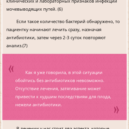
клинических и лабораторных призна­ков инфекции
мочевыводящих путей. (6)
Если такое количество бактерий обнаружено, то
пациентку начинают лечить сразу, назначая
антибиотики, затем через 2-3 суток повторяют
анализ.(7)
Как я уже говорила, в этой ситуации
обойтись без антибиотиков невозможно.
Отсутствие лечения, затягивание может
привести к худшим последствиям для плода,
нежели антибиотики.
В лечении у нас стоит два аспекта, которые