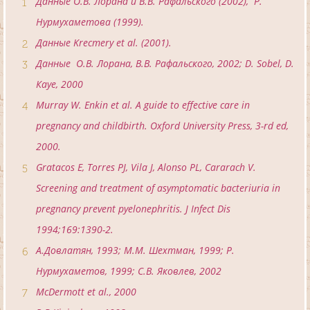
Данные О.В. Лорана и В.В. Рафальского (2002), Р.
Нурмухаметова (1999).
Данные Krecmery et al. (2001).
Данные О.В. Лорана, В.В. Рафальского, 2002; D. Sobel, D.
Кауе, 2000
Murray W. Enkin et al. A guide to effective care in
pregnancy and childbirth. Oxford University Press, 3-rd ed,
2000.
Gratacos E, Torres PJ, Vila J, Alonso PL, Cararach V.
Screening and treatment of asymptomatic bacteriuria in
pregnancy prevent pyelonephritis. J Infect Dis
1994;169:1390-2.
A.Довлатян, 1993; М.М. Шехтман, 1999; Р.
Нурмухаметов, 1999; C.B. Яковлев, 2002
McDermott et al., 2000