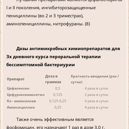
I и II поколения, ингибиторозащищенные
пенициллины (во 2 и 3 триместрах),
аминопенициллины, нитрофураны. (8)
Дозы антимикробных химиопрепаратов для
Зх дневного курса пероральной терапии
бессимптомной бактериурии
Доза в
Кратность введения (раз /
Препарат
граммах
сутки)
Цефалексин
0,5
4 раза в сутки
Цефуроксимаксетил
0,125
2 раза в сутки
Ко - амоксиклав
0,125-0,25
4 раза в сутки
Амоксициллин
0,25
4 раза в сутки
Также очень эффективным является
фосфомицин, его назначают 1 раз в дозе 3,0 г.