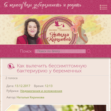
Я помогу вам забеременеть и родить
Поиск
Как вылечить бессимптомную
бактериурию у беременных
2 голоса
Дата:
13.12.2017
Время:
12:13
Рубрика:
Недомогания и осложнения
Автор:
Наталья Керимова