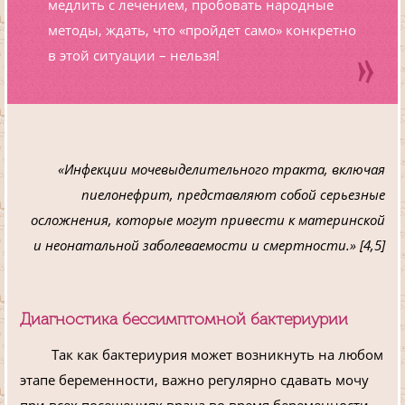
медлить с лечением, пробовать народные
методы, ждать, что «пройдет само» конкретно
в этой ситуации – нельзя!
«Инфекции мочевыделительного тракта, включая
пиелонефрит, представляют собой серьезные
осложнения, которые могут привести к материнской
и неонатальной заболеваемости и смертности.» [4,5]
Диагностика бессимптомной бактериурии
Так как бактериурия может возникнуть на любом
этапе беременности, важно регулярно сдавать мочу
при всех посещениях врача во время беременности.