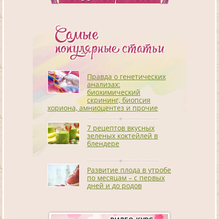
Самые
популярные статьи
Правда о генетических
анализах:
биохимический
скрининг, биопсия
хориона, амниоцентез и прочие
7 рецептов вкусных
зеленых коктейлей в
блендере
Развитие плода в утробе
по месяцам – с первых
дней и до родов