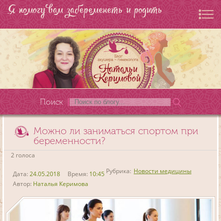
Я помогу вам забеременеть и родить
Поиск
Можно ли заниматься спортом при
беременности?
2 голоса
Рубрика:
Новости медицины
Дата:
24.05.2018
Время:
10:45
Автор:
Наталья Керимова