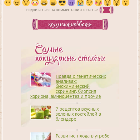
подписаться на комментарии к статье
комментировать
Самые
популярные статьи
Правда о генетических
анализах:
биохимический
скрининг, биопсия
хориона, амниоцентез и прочие
7 рецептов вкусных
зеленых коктейлей в
блендере
Развитие плода в утробе