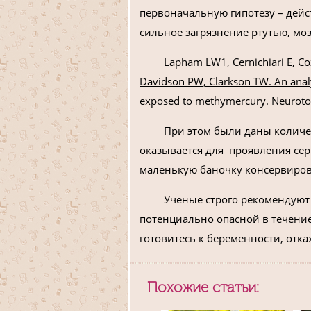
первоначальную гипотезу – дей
сильное загрязнение ртутью, мо
Lapham LW1, Cernichiari E, Co
Davidson PW, Clarkson TW. An analys
exposed to methymercury. Neurotox
При этом были даны количе
оказывается для проявления сер
маленькую баночку консервиров
Ученые строго рекомендуют 
потенциально опасной в течение
готовитесь к беременности, отка
Похожие статьи: