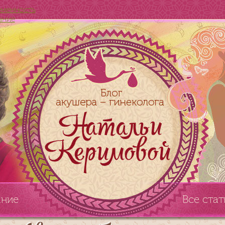
еменность
ание
ание
Все стат