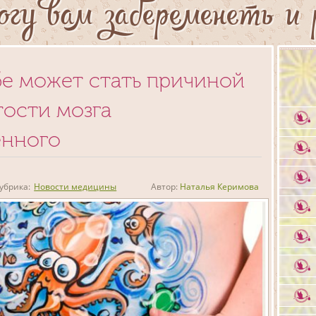
огу вам забеременеть и 
бе может стать причиной
тости мозга
нного
убрика:
Новости медицины
Автор:
Наталья Керимова