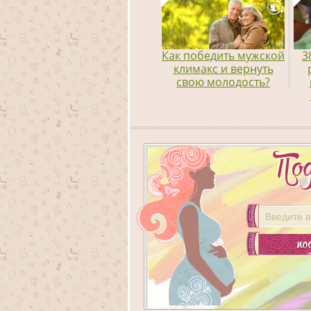
Как победить мужской
3
климакс и вернуть
свою молодость?
По
по