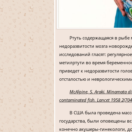
Ртуть содержащаяся в рыбе
недоразвитости мозга новорожд
исследований гласят: регулярн
метилртути во время беременнос
приведет к недоразвитости гол
отсталостью и неврологическим
McAlpine, S. Araki. Minamata di
contaminated fish. Lancet 1958 2(704
В США была проведена масс
государства, были оповещены вс
конечно акушеры-гинекологи, до