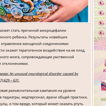
 может стать причиной микроцефалии
енного ребенка. Результаты новейших
ое отравление женщиной соединениями
ти окажет тератогенное воздействие на ее плод,
овного мозга, сопровождающее умственной
и отклонениями.
sease: An unusual neurological disorder caused by
7):629 – 631.
овая разъяснительная кампания на уровне
е педиатры, медперсонал, врачи общей практики,
хо
улы, о том вреде, который может оказать ртуть