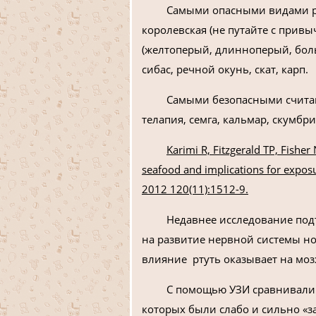
Самыми опасными видами ры
королевская (не путайте с прив
(желтоперый, длинноперый, боль
сибас, речной окунь, скат, карп.
Самыми безопасными считают
телапия, семга, кальмар, скумбри
Karimi R, Fitzgerald TP, Fisher
seafood and implications for exposu
2012 120(11):1512-9.
Недавнее исследование под
на развитие нервной системы н
влияние ртуть оказывает на мо
С помощью УЗИ сравнивали
которых были слабо и сильно «