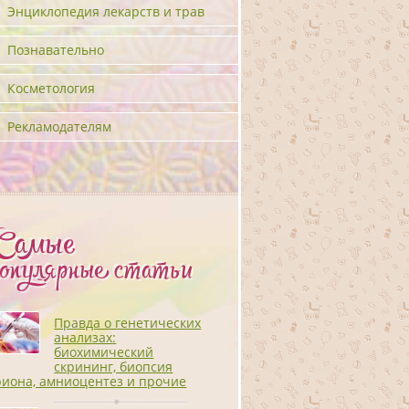
Энциклопедия лекарств и трав
Познавательно
Косметология
Рекламодателям
Самые
популярные статьи
Правда о генетических
анализах:
биохимический
скрининг, биопсия
риона, амниоцентез и прочие