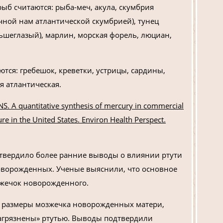
б считаются: рыба-меч, акула, скумбрия
ычной нам атлантической скумбрией), тунец
шеглазый), марлин, морская форель, люциан,
ся: гребешок, креветки, устрицы, сардины,
я атлантическая.
 NS. A quantitative synthesis of mercury in commercial
re in the United States. Environ Health Perspect.
твердило более ранние выводы о влиянии ртути
оворожденных. Ученые выяснили, что основное
зжечок новорожденного.
 размеры мозжечка новорожденных матери,
загрязнены» ртутью. Выводы подтвердили