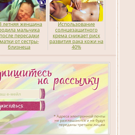
8 летняя женщина
Использование
родила мальчика
солнцезащитного
после пересадки
крема снижает риск
матки от сестры-
развития рака кожи на
близнеца
40%
дпишитесь
на рассылку
дписаться
* Адреса электронной почты
не разглашаются и не будут
переданы третьим лицам